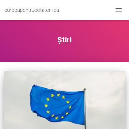
europapentrucetateni.eu
TOGG
NAVIG
Știri