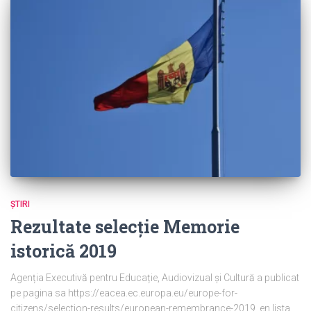
ȘTIRI
Rezultate selecție Memorie
istorică 2019
Agenția Executivă pentru Educație, Audiovizual și Cultură a publicat
pe pagina sa https://eacea.ec.europa.eu/europe-for-
citizens/selection-results/european-remembrance-2019_en lista