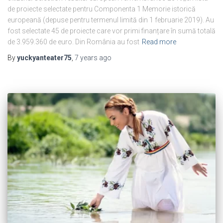
de proiecte selectate pentru Componenta 1 Memorie istorică
europeană (depuse pentru termenul limită din 1 februarie 2019). Au
fost selectate 45 de proiecte care vor primi finanțare în sumă totală
de 3.959.360 de euro. Din România au fost
Read more
By
yuckyanteater75
,
7 years
ago