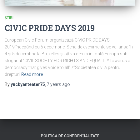
ȘTIRI
CIVIC PRIDE DAYS 2019
European Civic Forum organizează CIVIC PRIDE DAYS
2019 începând cu 5 decembrie. Seria de evenimente se va lansa în
4 și 5 decembrie la Bruxelles și să va derula în toată Europa sub
sloganul ”CIVIL SOCIETY FOR RIGHTS AND EQUALITY towards a
democracy that gives voice to all” /”Societatea civilă pentru
drepturi
Read more
By
yuckyanteater75
,
7 years
ago
POLITICA DE CONFIDENȚIALITATE