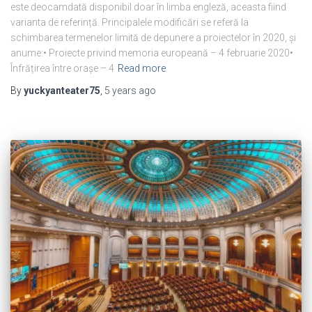
este deocamdată disponibil doar în limba engleză, aceasta fiind
varianta de referință. Principalele modificări se referă la
schimbarea termenelor limită de depunere a proiectelor în 2020, și
anume:• Proiecte privind memoria europeană – 4 februarie 2020•
Înfrățirea între orașe – 4
Read more
By
yuckyanteater75
,
5 years
ago