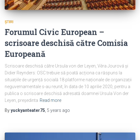
ȘTIRI
Forumul Civic European –
scrisoare deschisă către Comisia
Europeană
Scrisoare deschisă către Ursula von der Leyen, Věra Jourová și
Didier Reynders: OSC trebuie să poată acționa ca răspuns la
situațiile de urgență socială 18 platforme naționale de organizații
neguvernamentale s-au reunit, în data de 10 aprilie 2020, pentru a
publica o scrisoare deschisă adresată doamnei Ursula Von der
Leyen, președinta
Read more
By
yuckyanteater75
,
5 years
ago